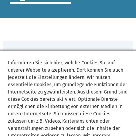
zur
Startseite
Informieren Sie sich
hier
, welche Cookies Sie auf
Kein Zugriff
unserer Webseite akzeptieren. Dort können Sie auch
4 0 3
jederzeit die Einstellungen ändern. Wir nutzen
essentielle Cookies
, um grundlegende Funktionen der
Sie haben keinen Zugriff auf diese Seite
Internetseite zu gewährleisten. Aus diesem Grund sind
/backend/newsletter/manage-post-page/?
diese Cookies bereits aktiviert. Optionale Dienste
newsletter_name=Aktuelles&postid=13158!
ermöglichen die Einbettung von externen Medien in
unsere Internetsete. Sie müssen diese Cookies
jetzt
zulassen um z.B. Videos, Kartenansichten oder
anmelden
Veranstaltungen zu sehen oder sich die Inhalte der
Internetseiten vorlesen zu lassen. Mit unserem