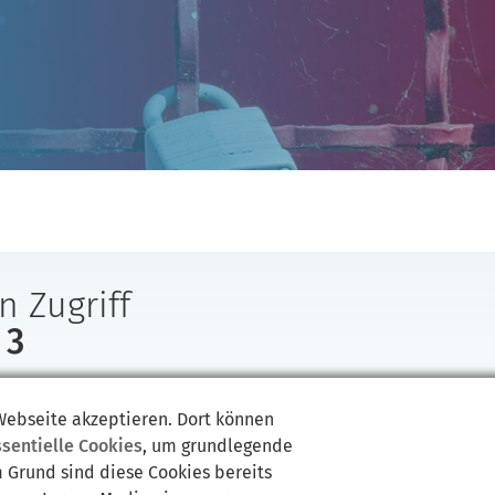
n Zugriff
 3
ben keinen Zugriff auf diese Seite /backend/newsletter/manag
page/?newsletter_name=Newsletter+Brger&postid=398!
 Webseite akzeptieren. Dort können
ssentielle Cookies
, um grundlegende
m Grund sind diese Cookies bereits