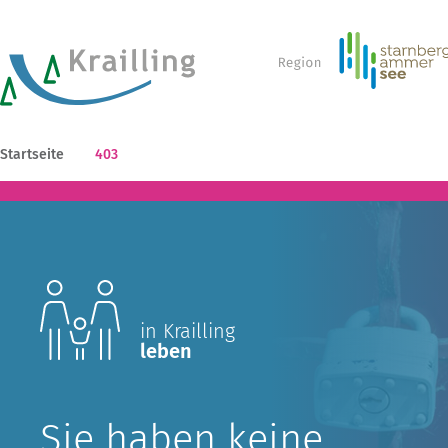
Startseite
403
in Krailling
leben
Sie haben keine