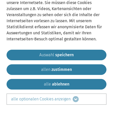
unsere Internetsete. Sie müssen diese Cookies
zulassen um z.B. Videos, Kartenansichten oder
Veranstaltungen zu sehen oder sich die Inhalte der
Internetseiten vorlesen zu lassen. Mit unserem
Statistikdienst erfassen wir anonymisierte Daten für
Auswertungen und Statistiken, damit wir Ihren
Internetseiten-Besuch optimal gestalten können.
Auswahl
speichern
allen
zustimmen
Gemeinde Krailling
Impressum
Datenschutz
Sitemap
Kontakt
alle
ablehnen
teilen auf:
alle optionalen Cookies anzeigen
Facebook
LinkedIn