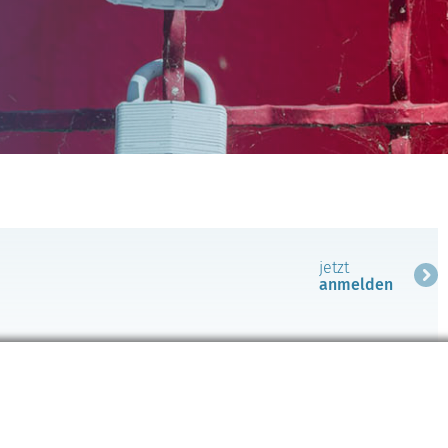
jetzt
anmelden
r-