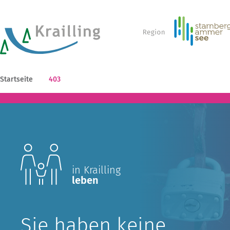
Startseite
403
in Krailling
leben
Sie haben keine