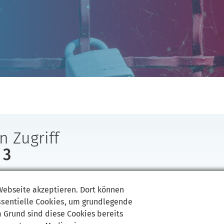
n Zugriff
 3
ben keinen Zugriff auf diese Seite //www.krailling.de/verein-fue
kultur-krailling/!
 Webseite akzeptieren. Dort können
ssentielle Cookies
, um grundlegende
m Grund sind diese Cookies bereits