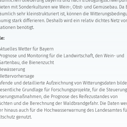
räumlichen Gliederung Bayerns und nach Erzeugungsschwerpun
ieten mit Sonderkulturen wie Wein-, Obst- und Gemüsebau. Da
äumlich sehr kleinstrukturiert ist, können die Witterungsbedin
äumig stark differieren. Deshalb wird ein relativ dichtes Netz vo
ationen benötigt.
le:
Aktuelles Wetter für Bayern
Prognose und Monitoring für die Landwirtschaft, den Wein- und
Gartenbau, die Bienenzucht
Bewässerung
Wettervorhersage
ufende und detaillierte Aufzeichnung von Witterungsdaten bild
esentliche Grundlage für Forschungsprojekte, für die Steuerun
serungsmaßnahmen, die Prognose des Reifezustandes von
üchten und die Berechnung der Waldbrandgefahr. Die Daten we
er hinaus auch für die Hochwasserwarnung des Landesamtes fü
schutz genutzt.