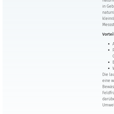
natur
in Geb
naturr
kleinr
Messst
Vortei
Die la
eine w
Bewäs
Feldfr
darüb
Umwelt