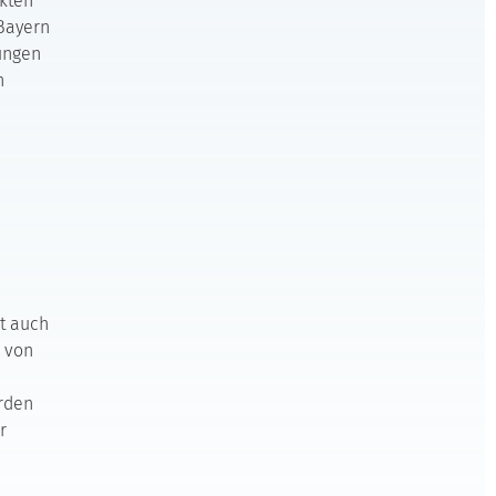
kten
 Bayern
gungen
n
et auch
g von
rden
r