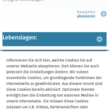
Newsletter
abonieren
Lebenslagen:
Bereich
ausklappen
zugeordnete
Bereich
Informieren Sie sich
hier
, welche Cookies Sie auf
Leistungen
ausklappen
unserer Webseite akzeptieren. Dort können Sie auch
jederzeit die Einstellungen ändern. Wir nutzen
essentielle Cookies
, um grundlegende Funktionen der
Internetseite zu gewährleisten. Aus diesem Grund sind
Synonyme:
diese Cookies bereits aktiviert. Optionale Dienste
ermöglichen die Einbettung von externen Medien in
Arbeit und Beruf
Arbeitnehmervertretung
Betriebsrat
unsere Internetsete. Sie müssen diese Cookies
Gewerkschaften
Gewerkschaftseinrichtungen
Personalrat
zulassen um z.B. Videos, Kartenansichten oder