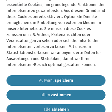
Newsletter
essentielle Cookies
, um grundlegende Funktionen der
abonieren
Internetseite zu gewährleisten. Aus diesem Grund sind
diese Cookies bereits aktiviert. Optionale Dienste
ermöglichen die Einbettung von externen Medien in
Lebenslagen:
Bereich
unsere Internetsete. Sie müssen diese Cookies
ausklappen
zulassen um z.B. Videos, Kartenansichten oder
Veranstaltungen zu sehen oder sich die Inhalte der
zugeordnete
Internetseiten vorlesen zu lassen. Mit unserem
Bereich
Statistikdienst erfassen wir anonymisierte Daten für
Leistungen
ausklappen
Auswertungen und Statistiken, damit wir Ihren
Internetseiten-Besuch optimal gestalten können.
Auswahl
speichern
allen
zustimmen
Gemeinde Krailling
Impressum
Datenschutz
Sitemap
Kontakt
alle
ablehnen