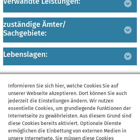
Verwandte Leistungen:
ausklappen
zuständige Ämter/
Bereich
Sachgebiete:
ausklappen
Lebenslagen:
Bereich
ausklappen
Informieren Sie sich
hier
, welche Cookies Sie auf
unserer Webseite akzeptieren. Dort können Sie auch
jederzeit die Einstellungen ändern. Wir nutzen
Synonyme:
essentielle Cookies
, um grundlegende Funktionen der
Internetseite zu gewährleisten. Aus diesem Grund sind
Antrag auf Neubau
Bauabnahme
Bauabnahme Bayern
diese Cookies bereits aktiviert. Optionale Dienste
Bauantrag
bauantrag bayern
Bauberatung
ermöglichen die Einbettung von externen Medien in
Bauen beantragen
Bauerlaubnis
Baugenehmigung
unsere Internetsete. Sie müssen diese Cookies