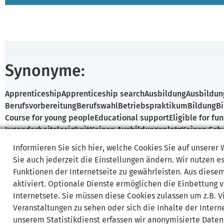
Synonyme:
Apprenticeship
Apprenticeship search
Ausbildung
Ausbildun
Berufsvorbereitung
Berufswahl
Betriebspraktikum
Bildung
B
Course for young people
Educational support
Eligible for fu
Jugendarbeitslosigkeit
Keinen Ausbildungsplatz
Keinen Sch
Ohne Schulabschluss
School dropout
Schulabbruch
Secondary
Informieren Sie sich
hier
, welche Cookies Sie auf unserer
Without an apprenticeship
Without a school-leaving certific
Sie auch jederzeit die Einstellungen ändern. Wir nutzen
e
Funktionen der Internetseite zu gewährleisten. Aus diese
aktiviert. Optionale Dienste ermöglichen die Einbettung 
Internetsete. Sie müssen diese Cookies zulassen um z.B. 
Veranstaltungen zu sehen oder sich die Inhalte der Interne
unserem Statistikdienst erfassen wir anonymisierte Daten