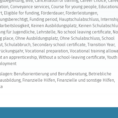
gsbegleitung, BvB, Cancellation of training, Career choice, Care
ation, Conveyance services, Course for young people, Education
t, Eligible for funding, Förderdauer, Förderleistungen,
ungsberechtigt, Funding period, Hauptschulabschluss, Internshi
arbeitslosigkeit, Keinen Ausbildungsplatz, Keinen Schulabschlu
ng für Jugendliche, Lehrstelle, No school leaving certificate, No
ng place, Ohne Ausbildungsplatz, Ohne Schulabschluss, School
t, Schulabbruch, Secondary school certificate, Transition Year,
ückungsjahr, Vocational preparation, Vocational training allow
t an apprenticeship, Without a school-leaving certificate, Youth
loyment
lagen: Berufsorientierung und Berufsberatung, Betriebliche
ausbildung, Finanzielle Hilfen, Finanzielle und sonstige Hilfen,
ka