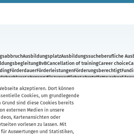
gsabbruch
Ausbildungsplatz
Ausbildungssuche
berufliche Aus
ildungsbegleitung
BvB
Cancellation of training
Career choice
Ca
nding
Förderdauer
Förderleistungen
Förderungsberechtigt
Fundi
ulabschluss
Lehrgang für Jugendliche
Lehrstelle
No school leav
 school certificate
Transition Year
Überbrückungsjahr
Vocatio
 Webseite akzeptieren. Dort können
ate
Youth unemployment
ssentielle Cookies
, um grundlegende
m Grund sind diese Cookies bereits
von externen Medien in unsere
Videos, Kartenansichten oder
tseiten vorlesen zu lassen. Mit
 für Auswertungen und Statistiken,