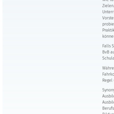
Zielen
Unterr
Vorste
probie
Prakti
können
Falls 
BvB a
Schul
Währen
Fahrko
Regel
Synony
Ausbil
Ausbil
Berufs