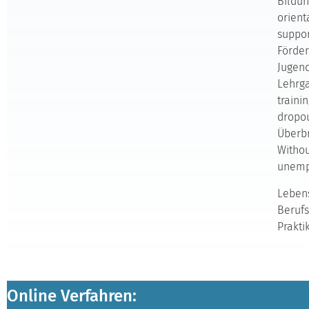
Bildun
orient
suppor
Förder
Jugend
Lehrga
traini
dropou
Überbr
Withou
unemp
Lebens
Berufs
Prakti
Online Verfahren: