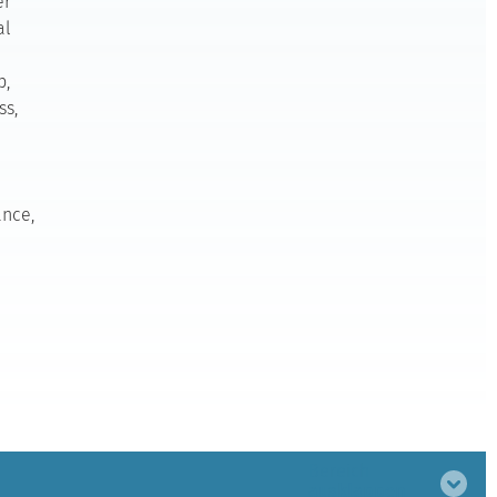
er
al
p,
ss,
ance,
Bereich
ausklappen