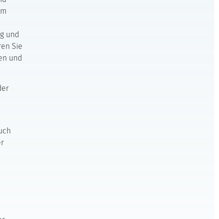
 im
ag und
ren Sie
nen und
der
uch
er