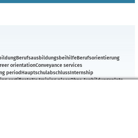
bildung
Berufsausbildungsbeihilfe
Berufsorientierung
reer orientation
Conveyance services
ng period
Hauptschulabschluss
Internship
ing certificate
No training place
Ohne Ausbildungsplatz
nal preparation
Vocational training allowance