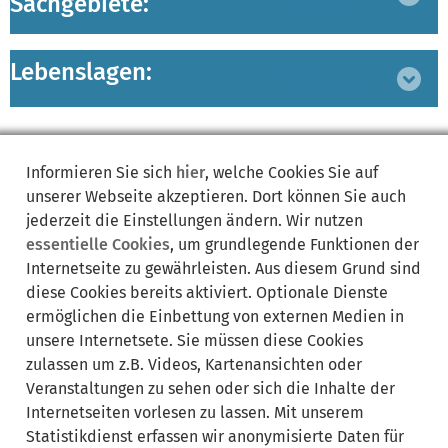
Sachgebiete:
ausklappen
Lebenslagen:
Bereich
ausklappen
Informieren Sie sich
hier
, welche Cookies Sie auf
unserer Webseite akzeptieren. Dort können Sie auch
jederzeit die Einstellungen ändern. Wir nutzen
Synonyme:
essentielle Cookies
, um grundlegende Funktionen der
Internetseite zu gewährleisten. Aus diesem Grund sind
BDBOS
BDBOS-Gesetz
BOS
BOS-Funk
BOS-IOP-Richtlinie
diese Cookies bereits aktiviert. Optionale Dienste
BOSNet
BOS-Prüfbericht
BOS-Zertifizierung
Digitalfunk
ermöglichen die Einbettung von externen Medien in
Digitalfunk BOS
Endgeräte
Interoperabilitätsrichtlinie
unsere Internetsete. Sie müssen diese Cookies
Kommunikationssystem
Sicherheitsbehörden
zulassen um z.B. Videos, Kartenansichten oder
Zertifizierung
Veranstaltungen zu sehen oder sich die Inhalte der
Internetseiten vorlesen zu lassen. Mit unserem
Statistikdienst erfassen wir anonymisierte Daten für