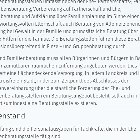
enberatungsstellen umfasst neben der Ehe-, Partnerschafts-, Fa
bensberatung, Vorbereitung auf Partnerschaft und Ehe,
beratung und Aufklärung über Familienplanung im Sinne einer
wortungsvollen Elternschaft auch Beratung von Alleinerziehen
ng bei Gewalt in der Familie und grundsätzliche Beratung über
e Hilfen für die Familie. Die Beratungsstellen führen diese Bera
sionsübergreifend in Einzel- und Gruppenberatung durch.
nd Familienberatung muss allen Bürgerinnen und Bürgern in B
er zumutbaren räumlichen Entfernung angeboten werden. Dies
ert eine flächendeckende Versorgung. In jedem Landkreis und i
kreisfreien Stadt, in der zum Zeitpunkt des Abschlusses der
vereinbarung über die staatliche Förderung der Ehe- und
enberatungsstellen ein Beratungsangebot besteht, soll auch in
t zumindest eine Beratungsstelle existieren.
enstand
fähig sind die Personalausgaben für Fachkräfte, die in der Ehe-
enberatungsstelle tätig sind.