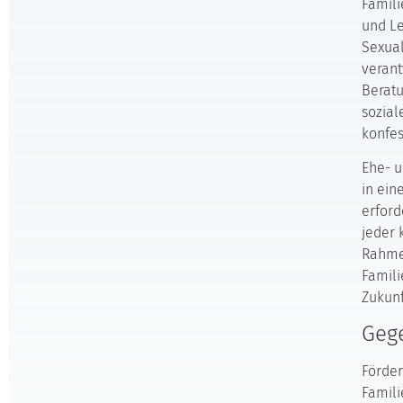
Famili
und Le
Sexual
verant
Beratu
sozial
konfes
Ehe- u
in ein
erford
jeder 
Rahmen
Famili
Zukunf
Geg
Förder
Famili