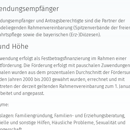
endungsempfänger
ungsempfänger und Antragsberechtigte sind die Partner der
ndeliegenden Rahmenvereinbarung (Spitzenverbände der freie
hrtspflege sowie die bayerischen (Erz-)Diözesen).
 und Höhe
wendung erfolgt als Festbetragsfinanzierung im Rahmen einer
tförderung. Die Förderung erfolgt mit pauschalen Zuwendungen
halen wurden aus dem prozentualen Durchschnitt der Förders
 den Jahren 2000 bis 2003 gewährt wurden, errechnet und mit
ttreten der derzeit geltenden Rahmenvereinbarung zum 1. Janu
beitet und angepasst.
yme:
lagen: Familiengründung, Familien- und Erziehungsberatung,
ielle und sonstige Hilfen, Häusliche Probleme, Sexualität und
ngerschaft