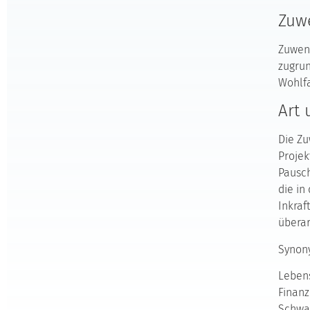
Zuw
Zuwend
zugru
Wohlfa
Art
Die Zu
Projek
Pausc
die in
Inkraf
überar
Synon
Lebens
Finanz
Schwa