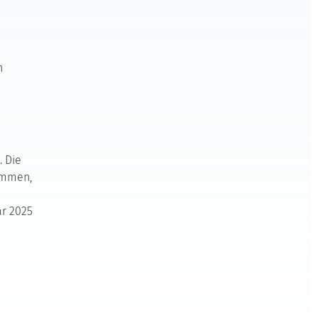
n
. Die
ummen,
ar 2025