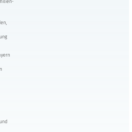
milien-
den,
tung
ayern
n
 und