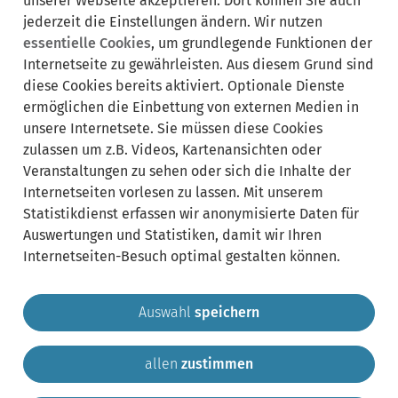
unserer Webseite akzeptieren. Dort können Sie auch
Bauprodukt
Bauwerksanforderungen
Building product
jederzeit die Einstellungen ändern. Wir nutzen
Building requirements
CE-Kennzeichnung
CE marking
essentielle Cookies
, um grundlegende Funktionen der
Deutsches Institut für Bautechnik
DIBt
ETA
Internetseite zu gewährleisten. Aus diesem Grund sind
Europäische Technische Bewertung
diese Cookies bereits aktiviert. Optionale Dienste
European Technical Assessment
ermöglichen die Einbettung von externen Medien in
German Institute for Building Technology
Normen
unsere Internetsete. Sie müssen diese Cookies
Produktleistungsnachweis
Proof of product performance
zulassen um z.B. Videos, Kartenansichten oder
Standards
Veranstaltungen zu sehen oder sich die Inhalte der
Internetseiten vorlesen zu lassen. Mit unserem
Statistikdienst erfassen wir anonymisierte Daten für
Auswertungen und Statistiken, damit wir Ihren
Internetseiten-Besuch optimal gestalten können.
Auswahl
speichern
allen
zustimmen
Gemeinde Krailling
Impressum
Datenschutz
Sitemap
Kontakt