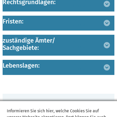
Rechtsgrundlagen:
Bereich
ausklappen
Fristen:
Bereich
ausklappen
zuständige Ämter/
Bereich
Sachgebiete:
ausklappen
Lebenslagen:
Bereich
ausklappen
Synonyme:
Informieren Sie sich
hier
, welche Cookies Sie auf