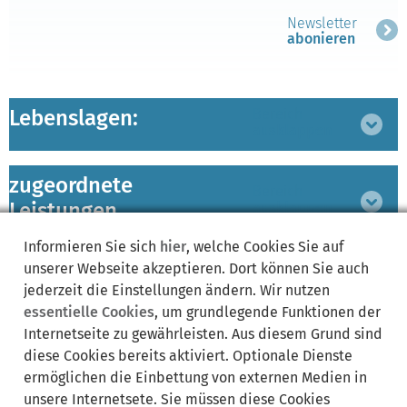
Newsletter
abonieren
Lebenslagen:
Bereich
ausklappen
zugeordnete
Bereich
Leistungen
ausklappen
Informieren Sie sich
hier
, welche Cookies Sie auf
unserer Webseite akzeptieren. Dort können Sie auch
jederzeit die Einstellungen ändern. Wir nutzen
Synonyme:
essentielle Cookies
, um grundlegende Funktionen der
Internetseite zu gewährleisten. Aus diesem Grund sind
Bauförderung
Finanzen
Finanzierung
Förderung
Förderungen
diese Cookies bereits aktiviert. Optionale Dienste
Geld
Kommunen
Sport
Staatliche Förderung
ermöglichen die Einbettung von externen Medien in
Wirtschaftsfinanzierung
Wirtschaftsförderung
unsere Internetsete. Sie müssen diese Cookies