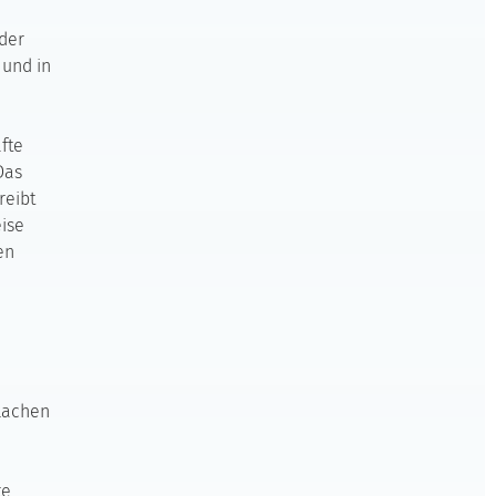
der
 und in
fte
Das
reibt
ise
en
flachen
n
te