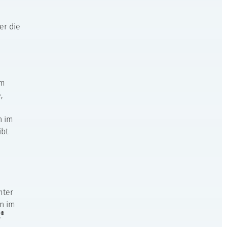
er die
em
,
n im
ibt
mter
en im
®
S