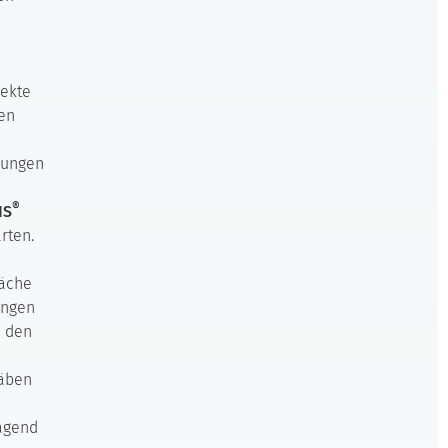
jekte
en
bungen
®
IS
rten.
läche
ungen
n den
täben
ragend