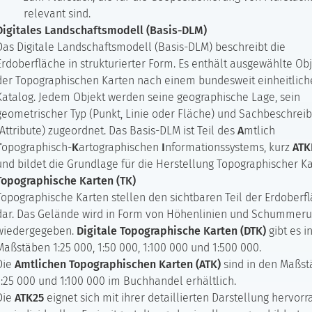
relevant sind.
Digitales Landschaftsmodell (Basis-DLM)
Das Digitale Landschaftsmodell (Basis-DLM) beschreibt die
Erdoberfläche in strukturierter Form. Es enthält ausgewählte Ob
der Topographischen Karten nach einem bundesweit einheitlich
Katalog. Jedem Objekt werden seine geographische Lage, sein
geometrischer Typ (Punkt, Linie oder Fläche) und Sachbeschrei
(Attribute) zugeordnet. Das Basis-DLM ist Teil des
A
mtlich
T
opographisch-
K
artographischen
I
nformationssystems, kurz
ATK
und bildet die Grundlage für die Herstellung Topographischer Ka
Topographische Karten (TK)
Topographische Karten stellen den sichtbaren Teil der Erdoberf
dar. Das Gelände wird in Form von Höhenlinien und Schummer
wiedergegeben.
Digitale Topographische Karten (DTK)
gibt es i
Maßstäben 1:25 000, 1:50 000, 1:100 000 und 1:500 000.
Die
Amtlichen Topographischen Karten (ATK)
sind in den Maßs
1:25 000 und 1:100 000 im Buchhandel erhältlich.
Die
ATK25
eignet sich mit ihrer detaillierten Darstellung hervor