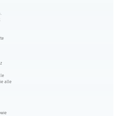
n
.
t
te
nz
lle
ie alle
n
owie