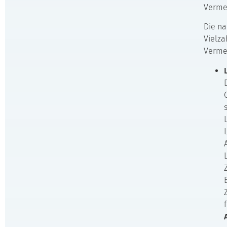
Verme
Die na
Vielza
Verme