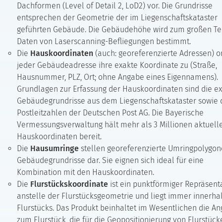
Dachformen (Level of Detail 2, LoD2) vor. Die Grundrisse
entsprechen der Geometrie der im Liegenschaftskataster
geführten Gebäude. Die Gebäudehöhe wird zum großen Tei
Daten von Laserscanning-Befliegungen bestimmt.
Die
Hauskoordinaten
(auch: georeferenzierte Adressen) 
jeder Gebäudeadresse ihre exakte Koordinate zu (Straße,
Hausnummer, PLZ, Ort; ohne Angabe eines Eigennamens).
Grundlagen zur Erfassung der Hauskoordinaten sind die e
Gebäudegrundrisse aus dem Liegenschaftskataster sowie 
Postleitzahlen der Deutschen Post AG. Die Bayerische
Vermessungsverwaltung hält mehr als 3 Millionen aktuell
Hauskoordinaten bereit.
Die
Hausumringe
stellen georeferenzierte Umringpolygon
Gebäudegrundrisse dar. Sie eignen sich ideal für eine
Kombination mit den Hauskoordinaten.
Die
Flurstückskoordinate
ist ein punktförmiger Repräsent
anstelle der Flurstücksgeometrie und liegt immer innerha
Flurstücks. Das Produkt beinhaltet im Wesentlichen die A
zum Flurstück, die für die Geopositionierung von Flurstück