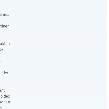
l aus
ordnen
xakten
die
e
e der
ant
lb des
ngaben
en