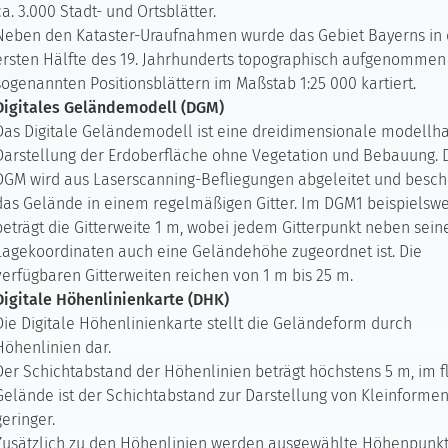
ca. 3.000 Stadt- und Ortsblätter.
Neben den Kataster-Uraufnahmen wurde das Gebiet Bayerns in 
ersten Hälfte des 19. Jahrhunderts topographisch aufgenommen
sogenannten Positionsblättern im Maßstab 1:25 000 kartiert.
Digitales Geländemodell (DGM)
Das Digitale Geländemodell ist eine dreidimensionale modellha
Darstellung der Erdoberfläche ohne Vegetation und Bebauung. 
DGM wird aus Laserscanning-Befliegungen abgeleitet und besch
das Gelände in einem regelmäßigen Gitter. Im DGM1 beispielswe
beträgt die Gitterweite 1 m, wobei jedem Gitterpunkt neben sein
Lagekoordinaten auch eine Geländehöhe zugeordnet ist. Die
verfügbaren Gitterweiten reichen von 1 m bis 25 m.
Digitale Höhenlinienkarte (DHK)
Die Digitale Höhenlinienkarte stellt die Geländeform durch
Höhenlinien dar.
Der Schichtabstand der Höhenlinien beträgt höchstens 5 m, im 
Gelände ist der Schichtabstand zur Darstellung von Kleinforme
geringer.
Zusätzlich zu den Höhenlinien werden ausgewählte Höhenpunk