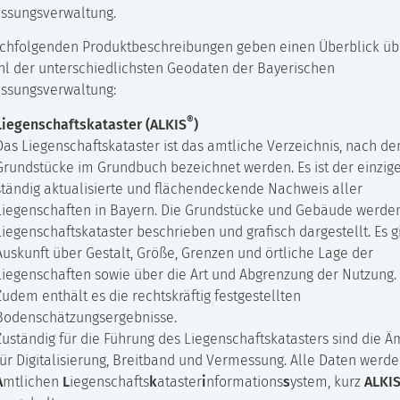
ssungsverwaltung.
chfolgenden Produktbeschreibungen geben einen Überblick üb
hl der unterschiedlichsten Geodaten der Bayerischen
ssungsverwaltung:
®
Liegenschaftskataster (ALKIS
)
Das Liegenschaftskataster ist das amtliche Verzeichnis, nach d
Grundstücke im Grundbuch bezeichnet werden. Es ist der einzige
ständig aktualisierte und flächendeckende Nachweis aller
Liegenschaften in Bayern. Die Grundstücke und Gebäude werde
Liegenschaftskataster beschrieben und grafisch dargestellt. Es g
Auskunft über Gestalt, Größe, Grenzen und örtliche Lage der
Liegenschaften sowie über die Art und Abgrenzung der Nutzung.
Zudem enthält es die rechtskräftig festgestellten
Bodenschätzungsergebnisse.
Zuständig für die Führung des Liegenschaftskatasters sind die Ä
für Digitalisierung, Breitband und Vermessung. Alle Daten werd
A
mtlichen
L
iegenschafts
k
ataster
i
nformations
s
ystem, kurz
ALKI