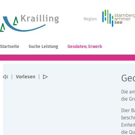
Startseite
Suche Leistung
Geodaten; Erwerb
Ge
Vorlesen
Die am
die Gr
Dier B
beschr
Einhei
die Qu