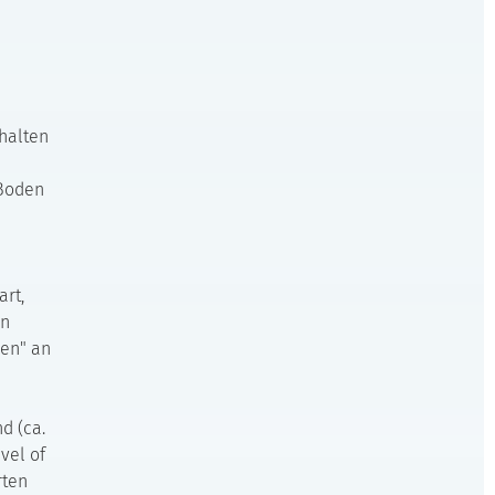
halten
 Boden
rt,
en
gen" an
d (ca.
vel of
rten