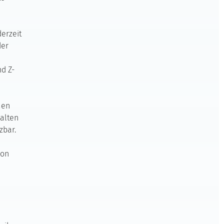
erzeit
der
nd Z-
men
halten
zbar.
ion