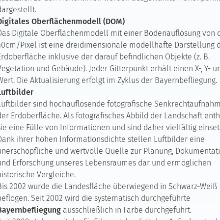
dargestellt.
Digitales Oberflächenmodell (DOM)
Das Digitale Oberflächenmodell mit einer Bodenauflösung von d
40cm/Pixel ist eine dreidimensionale modellhafte Darstellung 
Erdoberfläche inklusive der darauf befindlichen Objekte (z. B.
Vegetation und Gebäude). Jeder Gitterpunkt erhält einen X-, Y- u
Wert. Die Aktualisierung erfolgt im Zyklus der Bayernbefliegung.
Luftbilder
Luftbilder sind hochauflösende fotografische Senkrechtaufnah
der Erdoberfläche. Als fotografisches Abbild der Landschaft ent
sie eine Fülle von Informationen und sind daher vielfältig einset
Dank ihrer hohen Informationsdichte stellen Luftbilder eine
unerschöpfliche und wertvolle Quelle zur Planung, Dokumentat
und Erforschung unseres Lebensraumes dar und ermöglichen
historische Vergleiche.
Bis 2002 wurde die Landesfläche überwiegend in Schwarz-Weiß
beflogen. Seit 2002 wird die systematisch durchgeführte
Bayernbefliegung
ausschließlich in Farbe durchgeführt.