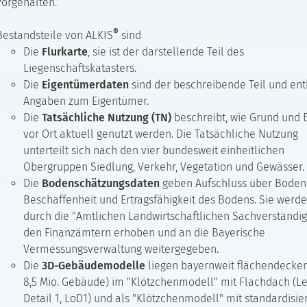
vorgehalten.
®
Bestandsteile von ALKIS
sind
Die
Flurkarte
, sie ist der darstellende Teil des
Liegenschaftskatasters.
Die
Eigentümerdaten
sind der beschreibende Teil und ent
Angaben zum Eigentümer.
Die
Tatsächliche Nutzung (TN)
beschreibt, wie Grund und
vor Ort aktuell genutzt werden. Die Tatsächliche Nutzung
unterteilt sich nach den vier bundesweit einheitlichen
Obergruppen Siedlung, Verkehr, Vegetation und Gewässer.
Die
Bodenschätzungsdaten
geben Aufschluss über Bodena
Beschaffenheit und Ertragsfähigkeit des Bodens. Sie werd
durch die "Amtlichen Landwirtschaftlichen Sachverständi
den Finanzämtern erhoben und an die Bayerische
Vermessungsverwaltung weitergegeben.
Die
3D-Gebäudemodelle
liegen bayernweit flächendecken
8,5 Mio. Gebäude) im "Klötzchenmodell" mit Flachdach (Le
Detail 1, LoD1) und als "Klötzchenmodell" mit standardisie