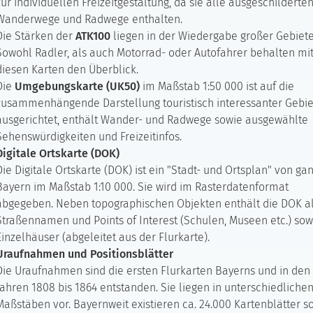
zur individuellen Freizeitgestaltung, da sie alle ausgeschilderte
Wanderwege und Radwege enthalten.
Die Stärken der
ATK100
liegen in der Wiedergabe großer Gebiete
Sowohl Radler, als auch Motorrad- oder Autofahrer behalten mi
diesen Karten den Überblick.
Die
Umgebungskarte (UK50)
im Maßstab 1:50 000 ist auf die
zusammenhängende Darstellung touristisch interessanter Gebie
ausgerichtet, enthält Wander- und Radwege sowie ausgewählte
Sehenswürdigkeiten und Freizeitinfos.
Digitale Ortskarte (DOK)
Die Digitale Ortskarte (DOK) ist ein "Stadt- und Ortsplan" von ga
Bayern im Maßstab 1:10 000. Sie wird im Rasterdatenformat
abgegeben. Neben topographischen Objekten enthält die DOK a
Straßennamen und Points of Interest (Schulen, Museen etc.) sow
Einzelhäuser (abgeleitet aus der Flurkarte).
Uraufnahmen und Positionsblätter
Die Uraufnahmen sind die ersten Flurkarten Bayerns und in den
Jahren 1808 bis 1864 entstanden. Sie liegen in unterschiedliche
Maßstäben vor. Bayernweit existieren ca. 24.000 Kartenblätter s