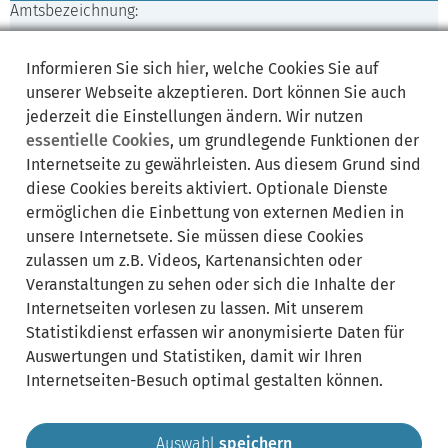
Amtsbezeichnung:
Hauptverwaltung
Informieren Sie sich
hier
, welche Cookies Sie auf
arbeitet für:
unserer Webseite akzeptieren. Dort können Sie auch
Verkehrswesen
jederzeit die Einstellungen ändern. Wir nutzen
essentielle Cookies
, um grundlegende Funktionen der
Gemeinde Krailling
Internetseite zu gewährleisten. Aus diesem Grund sind
Tel +49 89 85706 -116
diese Cookies bereits aktiviert. Optionale Dienste
Fax +49 89 8576656
ermöglichen die Einbettung von externen Medien in
unsere Internetsete. Sie müssen diese Cookies
E-Mail:
zulassen um z.B. Videos, Kartenansichten oder
muerl@krailling.de
Veranstaltungen zu sehen oder sich die Inhalte der
Internetseiten vorlesen zu lassen. Mit unserem
Zu finden in:
Statistikdienst erfassen wir anonymisierte Daten für
Zimmer: O.01
Auswertungen und Statistiken, damit wir Ihren
Leistungen:
Internetseiten-Besuch optimal gestalten können.
Auswahl
speichern