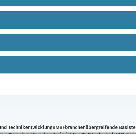
 und Technikentwicklung
BMBF
branchenübergreifende Basiste
erung
Forschung
Forschungseinrichtung
FuE
Hochschule
IKT
Infor