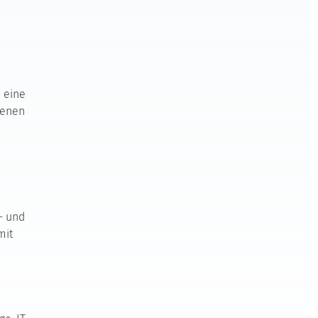
 eine
genen
- und
mit