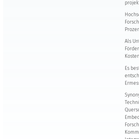
projek
Hochsc
Forsch
Proze
Als Un
Förder
Kosten
Es bes
entsch
Ermes
Synony
Techni
Quersc
Embedd
Forsch
Kommun