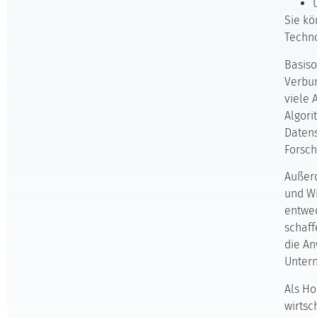
Sie kö
Techno
Basiso
Verbun
viele 
Algor
Datens
Forsch
Außerd
und Wi
entwed
schaff
die An
Unter
Als Ho
wirtsc