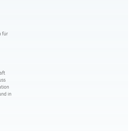
 für
e
aft
uss
ation
und in