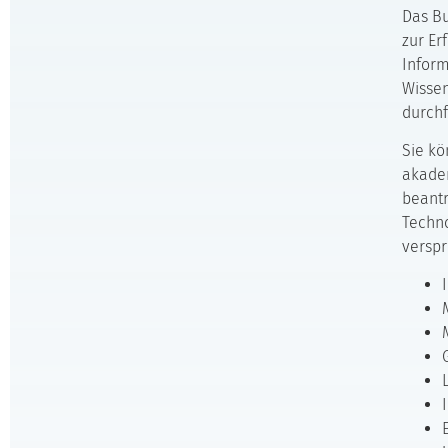
Das Bu
zur Er
Inform
Wissen
durchf
Sie kö
akade
beantr
Techno
verspr