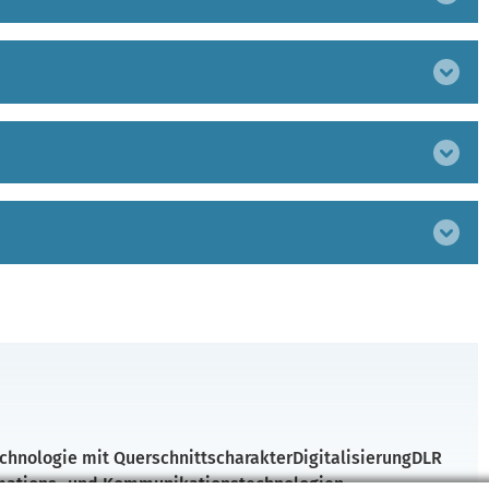
Bereich
ausklappen
Bereich
ausklappen
Bereich
ausklappen
chnologie mit Querschnittscharakter
Digitalisierung
DLR
mations- und Kommunikationstechnologien