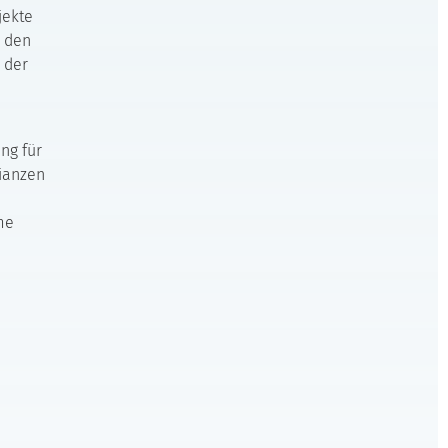
jekte
n den
 der
ng für
ianzen
me