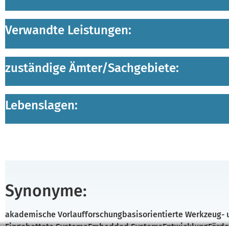
Verwandte Leistungen:
zuständige Ämter/
Sachgebiete:
Lebenslagen:
Synonyme:
akademische Vorlaufforschung
basisorientierte Werkzeug-
Eingebettete Systeme
Embedded Systems
Entwicklung
Förd