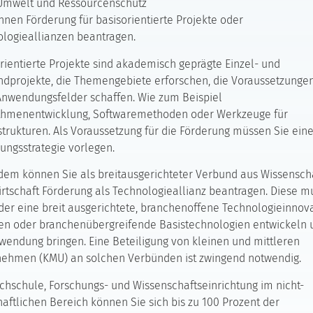
Umwelt und Ressourcenschutz
nnen Förderung für basisorientierte Projekte oder
logieallianzen beantragen.
rientierte Projekte sind akademisch geprägte Einzel- und
dprojekte, die Themengebiete erforschen, die Voraussetzungen
Anwendungsfelder schaffen. Wie zum Beispiel
ithmenentwicklung, Softwaremethoden oder Werkzeuge für
trukturen. Als Voraussetzung für die Förderung müssen Sie ein
ungsstrategie vorlegen.
em können Sie als breitausgerichteter Verbund aus Wissensch
rtschaft Förderung als Technologieallianz beantragen. Diese m
er eine breit ausgerichtete, branchenoffene Technologieinnov
en oder branchenübergreifende Basistechnologien entwickeln 
wendung bringen. Eine Beteiligung von kleinen und mittleren
nehmen (KMU) an solchen Verbünden ist zwingend notwendig.
chschule, Forschungs- und Wissenschaftseinrichtung im nicht-
haftlichen Bereich können Sie sich bis zu 100 Prozent der