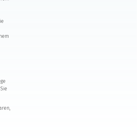
ie
einem
age
 Sie
aren,