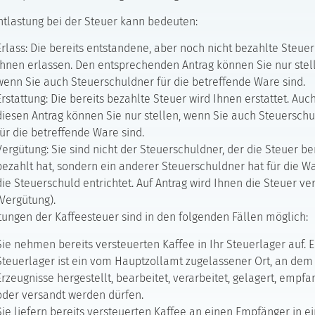
ntlastung bei der Steuer kann bedeuten:
Erlass: Die bereits entstandene, aber noch nicht bezahlte Steuer
Ihnen erlassen. Den entsprechenden Antrag können Sie nur stel
wenn Sie auch Steuerschuldner für die betreffende Ware sind.
Erstattung: Die bereits bezahlte Steuer wird Ihnen erstattet. Auc
diesen Antrag können Sie nur stellen, wenn Sie auch Steuersch
für die betreffende Ware sind.
Vergütung: Sie sind nicht der Steuerschuldner, der die Steuer be
bezahlt hat, sondern ein anderer Steuerschuldner hat für die W
die Steuerschuld entrichtet. Auf Antrag wird Ihnen die Steuer ve
(Vergütung).
tungen der Kaffeesteuer sind in den folgenden Fällen möglich:
Sie nehmen bereits versteuerten Kaffee in Ihr Steuerlager auf. E
Steuerlager ist ein vom Hauptzollamt zugelassener Ort, an dem
Erzeugnisse hergestellt, bearbeitet, verarbeitet, gelagert, empf
oder versandt werden dürfen.
Sie liefern bereits versteuerten Kaffee an einen Empfänger in 