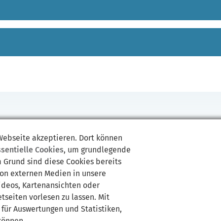
 Webseite akzeptieren. Dort können
Kaffeesteuer
Latte Macchiato
löslicher Kaffee
Mokka
Röstkaff
ssentielle Cookies
, um grundlegende
m Grund sind diese Cookies bereits
von externen Medien in unsere
Videos, Kartenansichten oder
tseiten vorlesen zu lassen. Mit
 für Auswertungen und Statistiken,
können.