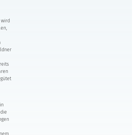
 wird
len,
h
uldner
reits
aren
rgütet
in
 die
angen
einem