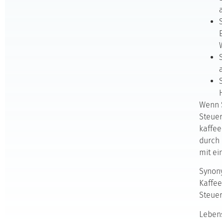
Wenn S
Steuer
kaffee
durch 
mit ei
Synony
Kaffee
Steuer
Leben