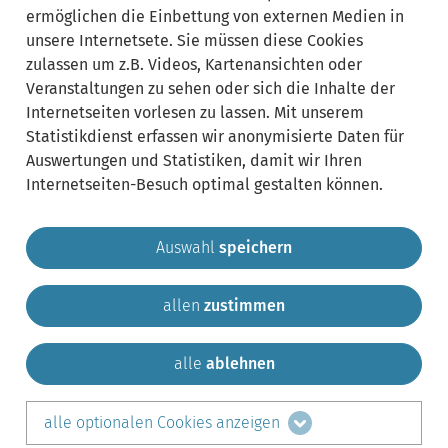
Federal Central Tax Office
foreign associations of persons
ermöglichen die Einbettung von externen Medien in
foreign corporations
Inlays
local tax authority
unsere Internetsete. Sie müssen diese Cookies
örtliche Finanzbehörde
Repayment
Return of deposits
zulassen um z.B. Videos, Kartenansichten oder
Rückzahlung
Veranstaltungen zu sehen oder sich die Inhalte der
Internetseiten vorlesen zu lassen. Mit unserem
Statistikdienst erfassen wir anonymisierte Daten für
Auswertungen und Statistiken, damit wir Ihren
Internetseiten-Besuch optimal gestalten können.
Auswahl
speichern
allen
zustimmen
Gemeinde Krailling
Impressum
Datenschutz
Sitemap
Kontakt
alle
ablehnen
teilen auf:
alle optionalen Cookies anzeigen
Facebook
LinkedIn