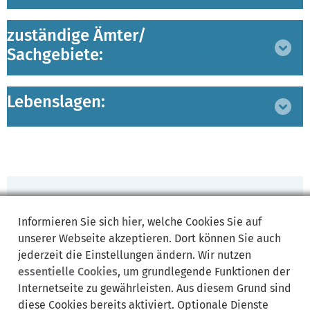
zuständige Ämter/
Bereich
Sachgebiete:
ausklappen
Lebenslagen:
Bereich
ausklappen
Synonyme:
Informieren Sie sich
hier
, welche Cookies Sie auf
unserer Webseite akzeptieren. Dort können Sie auch
ausländische Körperschaften
jederzeit die Einstellungen ändern. Wir nutzen
ausländische Personenvereinigungen
essentielle Cookies
, um grundlegende Funktionen der
Bundeszentralamt für Steuern
BZSt
Deposit account
Internetseite zu gewährleisten. Aus diesem Grund sind
Einlagekonto
Einlagen
Einlagenrückgewähr
diese Cookies bereits aktiviert. Optionale Dienste