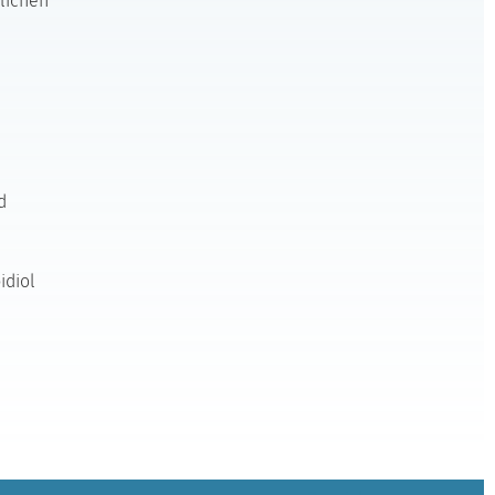
lichen
d
idiol