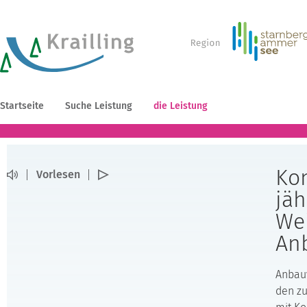
Startseite
Suche Leistung
die Leistung
Ko
Vorlesen
jä
We
An
Anbauv
den zu