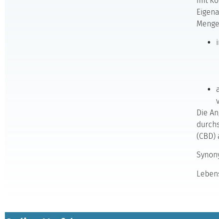
mit K
Eigen
Mengen
Die An
durchs
(CBD) 
Synon
Lebens