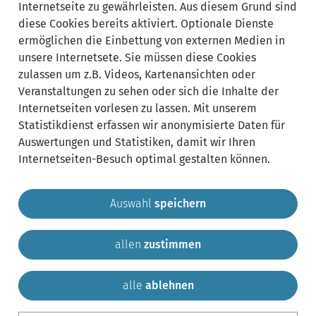
Internetseite zu gewährleisten. Aus diesem Grund sind
diese Cookies bereits aktiviert. Optionale Dienste
ermöglichen die Einbettung von externen Medien in
Synonyme:
unsere Internetsete. Sie müssen diese Cookies
zulassen um z.B. Videos, Kartenansichten oder
Landkreisarchive
Stammbuch der Heimat
Veranstaltungen zu sehen oder sich die Inhalte der
Internetseiten vorlesen zu lassen. Mit unserem
Statistikdienst erfassen wir anonymisierte Daten für
Auswertungen und Statistiken, damit wir Ihren
Internetseiten-Besuch optimal gestalten können.
Auswahl
speichern
allen
zustimmen
Gemeinde Krailling
Impressum
Datenschutz
Sitemap
Kontakt
alle
ablehnen