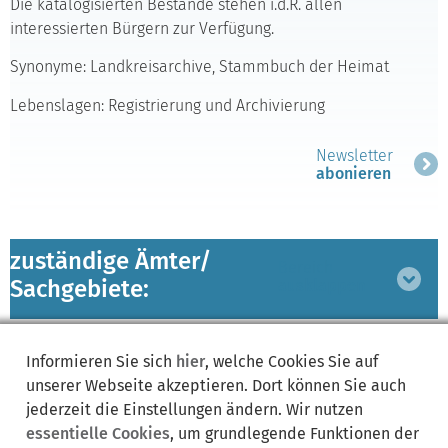
Die katalogisierten Bestände stehen i.d.R. allen
interessierten Bürgern zur Verfügung.
Synonyme: Landkreisarchive, Stammbuch der Heimat
Lebenslagen: Registrierung und Archivierung
Newsletter
abonieren
zuständige Ämter/
Bereich
Sachgebiete:
ausklappen
Lebenslagen:
Bereich
Informieren Sie sich
hier
, welche Cookies Sie auf
ausklappen
unserer Webseite akzeptieren. Dort können Sie auch
jederzeit die Einstellungen ändern. Wir nutzen
essentielle Cookies
, um grundlegende Funktionen der