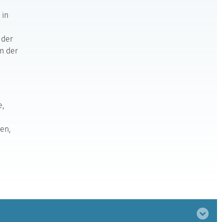
 in
 der
en der
e,
en,
Bereich
ausklappen