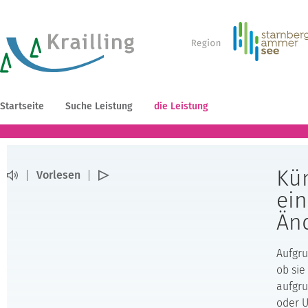
Startseite
Suche Leistung
die Leistung
Kün
Vorlesen
ei
Än
Aufgru
ob sie
aufgru
oder U