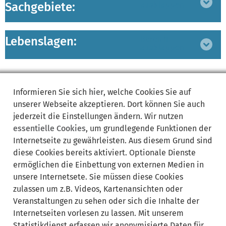
Sachgebiete:
ausklappen
Lebenslagen:
Bereich
ausklappen
Informieren Sie sich
hier
, welche Cookies Sie auf
unserer Webseite akzeptieren. Dort können Sie auch
jederzeit die Einstellungen ändern. Wir nutzen
Synonyme:
essentielle Cookies
, um grundlegende Funktionen der
Internetseite zu gewährleisten. Aus diesem Grund sind
abweichende
Ausgleichsvereinbarung
diese Cookies bereits aktiviert. Optionale Dienste
Ausgleichsvereinigung
befreiend
Berechnungsgröße
KSK
ermöglichen die Einbettung von externen Medien in
Künstlersozialabgabe
Künstlersozialkasse
Meldeverfahren
unsere Internetsete. Sie müssen diese Cookies
Mitglied
Mitgliedschaft
pauschal
Pauschale
Vereinbarung
zulassen um z.B. Videos, Kartenansichten oder
Vertrag
Verwaltungskosten
Veranstaltungen zu sehen oder sich die Inhalte der
Internetseiten vorlesen zu lassen. Mit unserem
Statistikdienst erfassen wir anonymisierte Daten für