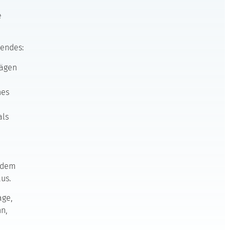
e
gendes:
rägen
hes
als
b dem
us.
age,
n,