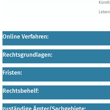
Künstl
Lebens
Online Verfahren:
Rechtsgrundlagen:
Fristen:
Rechtsbehelf:
zuständige Ämter/
Sachgebiete: