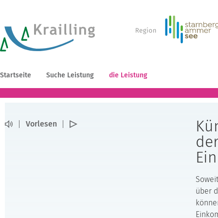
Startseite
Suche Leistung
die Leistung
Kün
Vorlesen
de
Ei
Soweit
über d
können
Einko