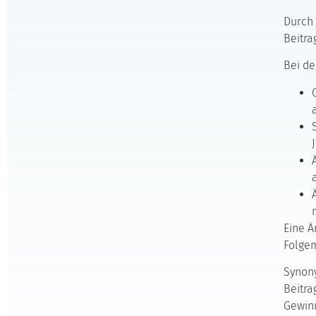
Durch
Beitra
Bei de
Eine Ä
Folgem
Synony
Beitra
Gewinn