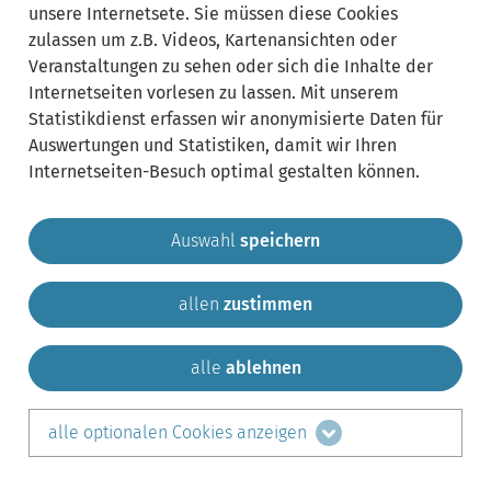
Synonyme:
unsere Internetsete. Sie müssen diese Cookies
zulassen um z.B. Videos, Kartenansichten oder
Laienmusikensemble
musikalische Auslandsreise
Veranstaltungen zu sehen oder sich die Inhalte der
Internetseiten vorlesen zu lassen. Mit unserem
Statistikdienst erfassen wir anonymisierte Daten für
Auswertungen und Statistiken, damit wir Ihren
Internetseiten-Besuch optimal gestalten können.
Auswahl
speichern
allen
zustimmen
Gemeinde Krailling
Impressum
Datenschutz
Sitemap
Kontakt
alle
ablehnen
teilen auf:
alle optionalen Cookies anzeigen
Facebook
LinkedIn