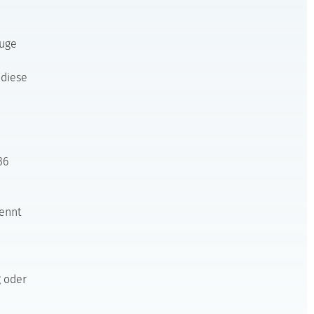
euge
 diese
36
ennt
g oder