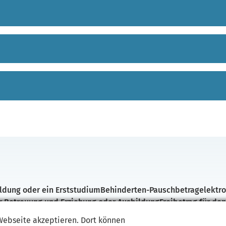
ldung oder ein Erststudium
Behinderten-Pauschbetrag
elektr
ür Betreuung und Erziehung oder Ausbildung
Freibetrag für de
en an geschiedene oder dauernd getrennt lebende Ehegatten
 Webseite akzeptieren. Dort können