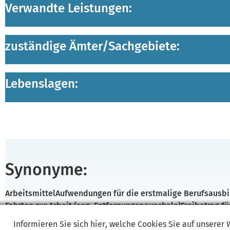
Verwandte Leistungen:
zuständige Ämter/
Sachgebiete:
Lebenslagen:
Synonyme:
Arbeitsmittel
Aufwendungen für die erstmalige Berufsausbi
Fahrten zur Arbeit (sog. Entfernungspauschale)
Freibetrag f
Kirchensteuer
Pauschbetrag
Reisekosten
Unterhaltsleistung
Informieren Sie sich
hier
, welche Cookies Sie auf unserer