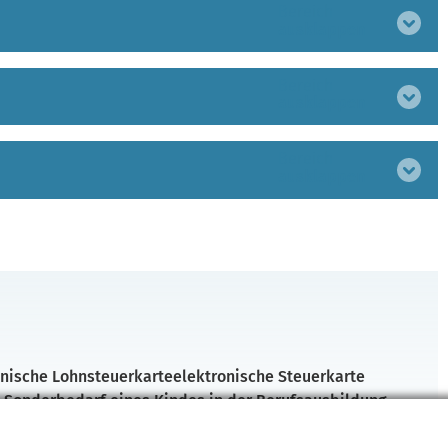
Bereich
ausklappen
Bereich
ausklappen
Bereich
ausklappen
onische Lohnsteuerkarte
elektronische Steuerkarte
n Sonderbedarf eines Kindes in der Berufsausbildung
Unterstützungsleistungen an bedürftige Angehörige