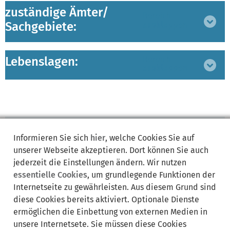
zuständige Ämter/
Bereich
Sachgebiete:
ausklappen
Lebenslagen:
Bereich
ausklappen
Informieren Sie sich
hier
, welche Cookies Sie auf
Synonyme:
unserer Webseite akzeptieren. Dort können Sie auch
jederzeit die Einstellungen ändern. Wir nutzen
Aircraft
Amendment
Änderung
Aviation
Aviation security
essentielle Cookies
, um grundlegende Funktionen der
Aviation security officer
Aviation Security Officer
Internetseite zu gewährleisten. Aus diesem Grund sind
Aviation security program
Betriebsgenehmigung
Deutsch
diese Cookies bereits aktiviert. Optionale Dienste
Deutschland
German
Germany
LSP
Luftfahrt
Luftfahrzeug
ermöglichen die Einbettung von externen Medien in
Luftsicherheit
Luftsicherheitsbeauftragte
unsere Internetsete. Sie müssen diese Cookies