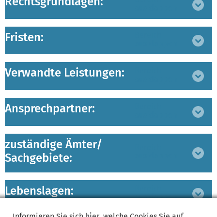
Rechtsgrundlagen:
ausklappen
Fristen:
Bereich
ausklappen
Verwandte Leistungen:
Bereich
ausklappen
Ansprechpartner:
Bereich
ausklappen
zuständige Ämter/
Bereich
Sachgebiete:
ausklappen
Lebenslagen:
Bereich
ausklappen
Informieren Sie sich
hier
, welche Cookies Sie auf