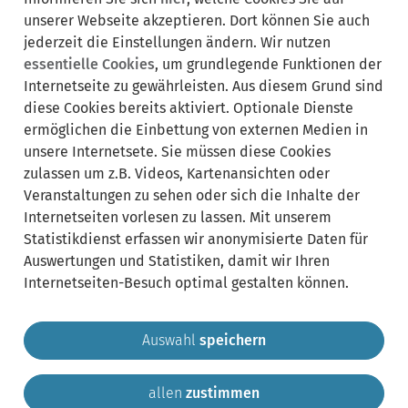
unserer Webseite akzeptieren. Dort können Sie auch
jederzeit die Einstellungen ändern. Wir nutzen
essentielle Cookies
, um grundlegende Funktionen der
Internetseite zu gewährleisten. Aus diesem Grund sind
Synonyme:
diese Cookies bereits aktiviert. Optionale Dienste
ermöglichen die Einbettung von externen Medien in
Kündigung
Obdachlos
Obdachlose
Obdachlosigkeit
unsere Internetsete. Sie müssen diese Cookies
Räumungsklage
Räumungsurteil
Straßenkinder
zulassen um z.B. Videos, Kartenansichten oder
Unterkunftslos
Wohnsitzlos
Zwangsräumung
Veranstaltungen zu sehen oder sich die Inhalte der
Internetseiten vorlesen zu lassen. Mit unserem
Statistikdienst erfassen wir anonymisierte Daten für
Auswertungen und Statistiken, damit wir Ihren
Internetseiten-Besuch optimal gestalten können.
Auswahl
speichern
allen
zustimmen
Gemeinde Krailling
Impressum
Datenschutz