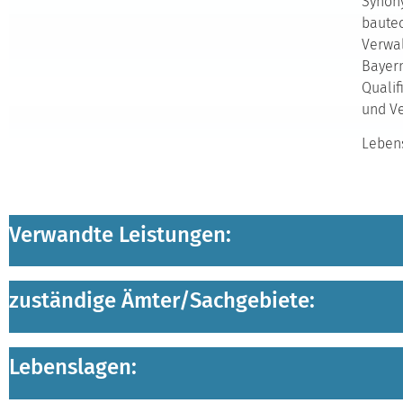
Synony
bautec
Verwal
Bayern
Qualif
und Ve
Lebens
Verwandte Leistungen:
zuständige Ämter/
Sachgebiete:
Lebenslagen: