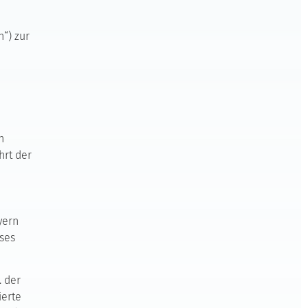
n“) zur
n
hrt der
yern
ses
. der
ierte