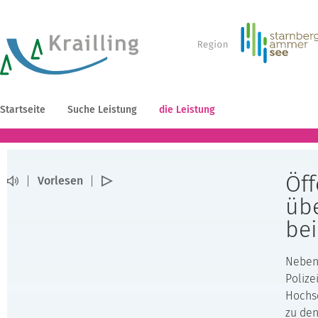
Startseite
Suche Leistung
die Leistung
Öff
Vorlesen
übe
bei
Neben 
Polize
Hochsc
zu den