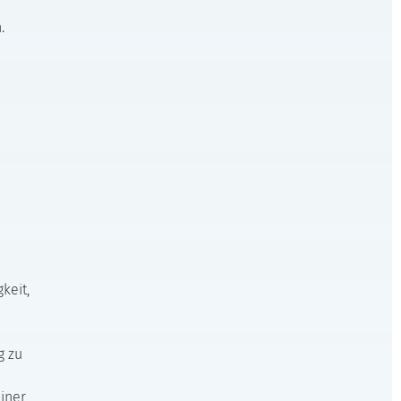
.
keit,
g zu
einer