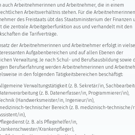
 auch Arbeitnehmerinnen und Arbeitnehmer, die in einem
rechtlichen Arbeitsverhältnis stehen. Für die Arbeitnehmerinne
nehmer des Freistaats übt das Staatsministerium der Finanzen 
 die zentrale Arbeitgeberfunktion aus und verhandelt mit den
schaften die Tarifverträge.
nsatz der Arbeitnehmerinnen und Arbeitnehmer erfolgt in vielse
teressanten Aufgabenbereichen und auf allen Ebenen der
lichen Verwaltung. Je nach Schul- und Berufsausbildung sowie 
ligen Berufserfahrung werden Arbeitnehmerinnen und Arbeitne
elsweise in den folgenden Tätigkeitsbereichen beschäftigt:
Allgemeine Verwaltungstätigkeit (z. B. Sekretär/in, Sachbearbeite
Datenverarbeitung (z. B. Datenerfasser/in, Programmierer/in),
Technik (Handwerksmeister/in, Ingenieur/in),
medizinisch-technischer Bereich (z. B. medizinisch-technische/r
Assistent/in),
Pflegedienst (z. B. als Pflegehelfer/in,
Krankenschwester/Krankenpfleger),