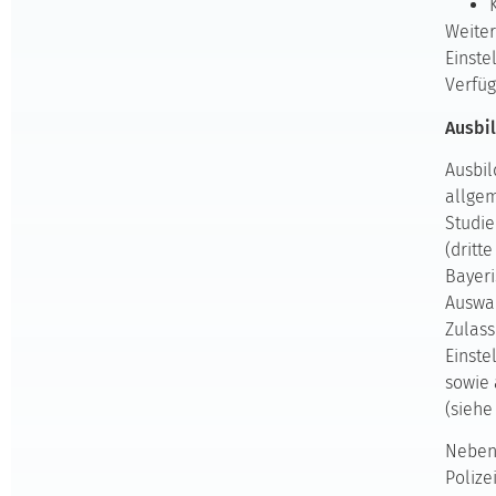
Weiter
Einste
Verfüg
Ausbi
Ausbil
allgem
Studie
(dritt
Bayeri
Auswah
Zulas
Einste
sowie 
(siehe
Neben 
Polize