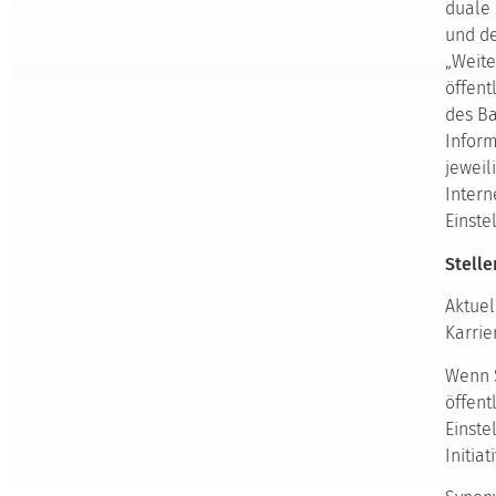
duale 
und de
„Weite
öffent
des Ba
Infor
jeweil
Intern
Einste
Stell
Aktuel
Karrie
Wenn S
öffent
Einste
Initia