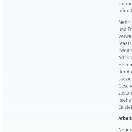
Für ei
öffent
Mehr I
und En
Verwal
Staats
"Weite
Arbeit
Heimat
der Au
spezie
Geschä
zustän
(siehe
Einste
Arbei
Neben 