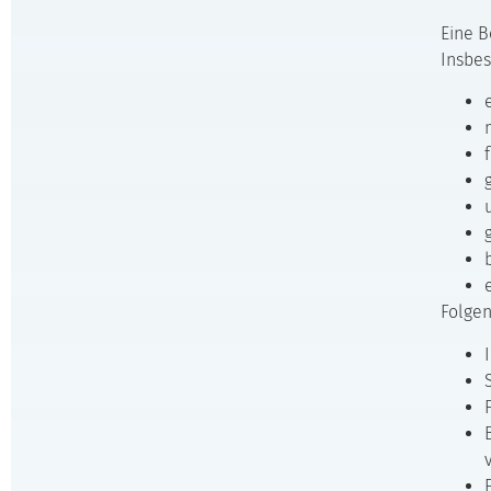
Eine B
Insbes
Folgen
F