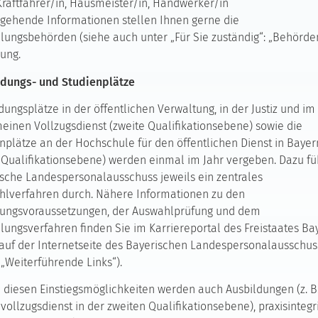
Kraftfahrer/in, Hausmeister/in, Handwerker/in
gehende Informationen stellen Ihnen gerne die
llungsbehörden (siehe auch unter „Für Sie zuständig“: „Behörde
ung.
ldungs- und Studienplätze
dungsplätze in der öffentlichen Verwaltung, in der Justiz und im
einen Vollzugsdienst (zweite Qualifikationsebene) sowie die
nplätze an der Hochschule für den öffentlichen Dienst in Bayer
e Qualifikationsebene) werden einmal im Jahr vergeben. Dazu fü
sche Landespersonalausschuss jeweils ein zentrales
lverfahren durch. Nähere Informationen zu den
sungsvoraussetzungen, der Auswahlprüfung und dem
llungsverfahren finden Sie im Karriereportal des Freistaates Ba
auf der Internetseite des Bayerischen Landespersonalausschus
 „Weiterführende Links“).
diesen Einstiegsmöglichkeiten werden auch Ausbildungen (z. B
ivollzugsdienst in der zweiten Qualifikationsebene), praxisintegr