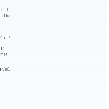
n und
und für
itigen
der
hmer
r/in),