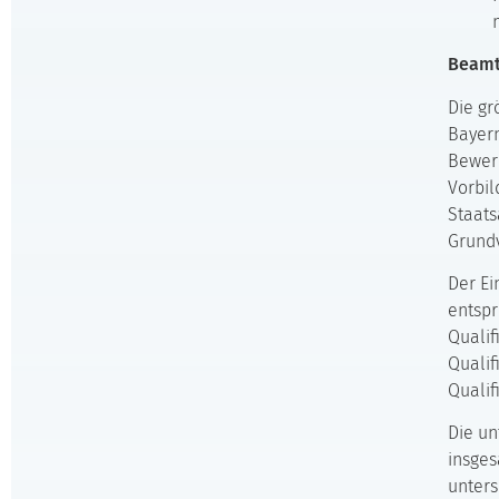
Beamt
Die gr
Bayer
Bewerb
Vorbil
Staats
Grundv
Der Ei
entspr
Qualif
Qualif
Qualif
Die un
insges
unters