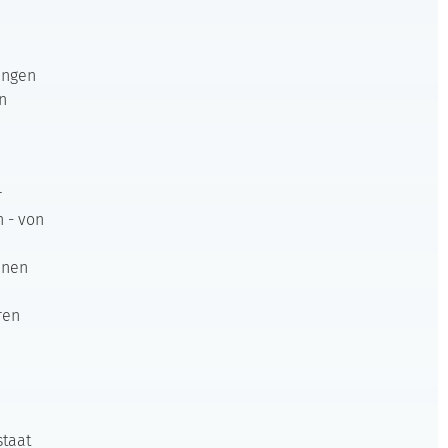
ungen
n
r
n - von
lnen
ren
staat