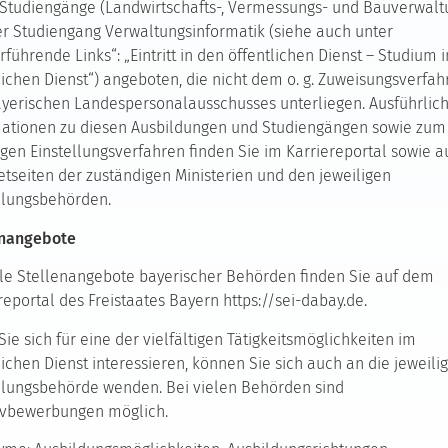
Studiengänge (Landwirtschafts-, Vermessungs- und Bauverwalt
r Studiengang Verwaltungsinformatik (siehe auch unter
rführende Links“: „Eintritt in den öffentlichen Dienst – Studium 
lichen Dienst“) angeboten, die nicht dem o. g. Zuweisungsverfah
yerischen Landespersonalausschusses unterliegen. Ausführlic
mationen zu diesen Ausbildungen und Studiengängen sowie zum
igen Einstellungsverfahren finden Sie im Karriereportal sowie a
etseiten der zuständigen Ministerien und den jeweiligen
llungsbehörden.
enangebote
le Stellenangebote bayerischer Behörden finden Sie auf dem
reportal des Freistaates Bayern https://sei-dabay.de.
ie sich für eine der vielfältigen Tätigkeitsmöglichkeiten im
lichen Dienst interessieren, können Sie sich auch an die jeweili
llungsbehörde wenden. Bei vielen Behörden sind
tivbewerbungen möglich.