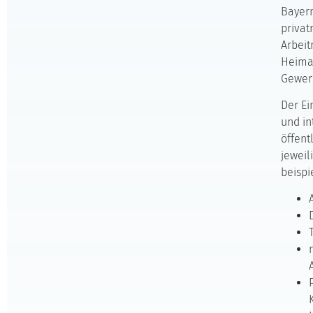
Bayern
privat
Arbeit
Heimat
Gewerk
Der Ei
und in
öffent
jewei
beispi