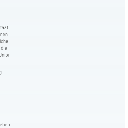
staat
nnen
iche
 die
 Union
t
ehen.