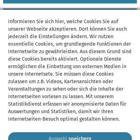
zugeordnete
Bereich
Informieren Sie sich
hier
, welche Cookies Sie auf
Leistungen
ausklappen
unserer Webseite akzeptieren. Dort können Sie auch
jederzeit die Einstellungen ändern. Wir nutzen
essentielle Cookies
, um grundlegende Funktionen der
Internetseite zu gewährleisten. Aus diesem Grund sind
Synonyme:
diese Cookies bereits aktiviert. Optionale Dienste
ermöglichen die Einbettung von externen Medien in
Creative Commons Namensnennung (CC BY)
unsere Internetsete. Sie müssen diese Cookies
Geobasisdaten
Geodaten
OpenData Bayern
zulassen um z.B. Videos, Kartenansichten oder
OpenData Portal
OpenDataPortal Bayern
Statistik
Veranstaltungen zu sehen oder sich die Inhalte der
Internetseiten vorlesen zu lassen. Mit unserem
Statistikdienst erfassen wir anonymisierte Daten für
Auswertungen und Statistiken, damit wir Ihren
Internetseiten-Besuch optimal gestalten können.
Auswahl
speichern