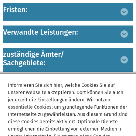
Fristen:
Bereich
ausklappen
Verwandte Leistungen:
Bereich
ausklappen
zuständige Ämter/
Bereich
Sachgebiete:
ausklappen
Lebenslagen:
Bereich
Informieren Sie sich
hier
, welche Cookies Sie auf
ausklappen
unserer Webseite akzeptieren. Dort können Sie auch
jederzeit die Einstellungen ändern. Wir nutzen
essentielle Cookies
, um grundlegende Funktionen der
Internetseite zu gewährleisten. Aus diesem Grund sind
diese Cookies bereits aktiviert. Optionale Dienste
ermöglichen die Einbettung von externen Medien in
Synonyme: