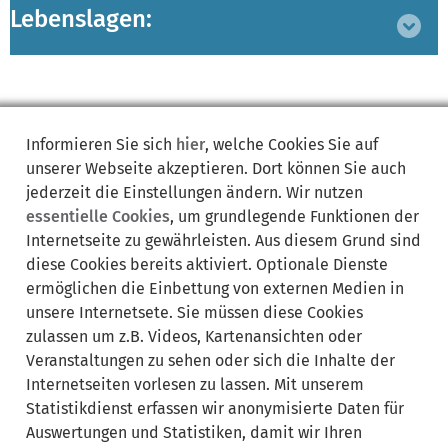
Lebenslagen:
Bereich
ausklappen
Informieren Sie sich
hier
, welche Cookies Sie auf
unserer Webseite akzeptieren. Dort können Sie auch
Synonyme:
jederzeit die Einstellungen ändern. Wir nutzen
essentielle Cookies
, um grundlegende Funktionen der
Deutsche Rentenversicherung
DRV
Internetseite zu gewährleisten. Aus diesem Grund sind
freiwillige Krankenversicherung
diese Cookies bereits aktiviert. Optionale Dienste
freiwillig krankenversichert
German Pension Insurance
ermöglichen die Einbettung von externen Medien in
Pension
private Krankenversicherung
unsere Internetsete. Sie müssen diese Cookies
privat krankenversichert
Rente
Rentenversicherungsträger
zulassen um z.B. Videos, Kartenansichten oder
Subsidy
Zuschuss
Veranstaltungen zu sehen oder sich die Inhalte der
Internetseiten vorlesen zu lassen. Mit unserem
Statistikdienst erfassen wir anonymisierte Daten für
Auswertungen und Statistiken, damit wir Ihren