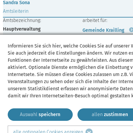
Sandra Sona
Amtsleiterin
Amtsbezeichnung:
arbeitet für:
Hauptverwaltung
Gemeinde Krailling
Hauptamt
Informieren Sie sich
hier
, welche Cookies Sie auf unserer
Hauptverwaltung
Sie auch jederzeit die Einstellungen ändern. Wir nutzen
e
Funktionen der Internetseite zu gewährleisten. Aus diese
Tel +49 89 85706 -100
E-Mail:
aktiviert. Optionale Dienste ermöglichen die Einbettung 
Fax +49 89 8576656
sona@krailling.de
Internetsete. Sie müssen diese Cookies zulassen um z.B. 
Leistungen:
Veranstaltungen zu sehen oder sich die Inhalte der Interne
unserem Statistikdienst erfassen wir anonymisierte Daten
damit wir Ihren Internetseiten-Besuch optimal gestalten 
Auswahl
speichern
allen
zustimmen
Gemeinde Krailling
Impressum
Datenschutz
Sitem
alle optionalen Cookies anzeigen