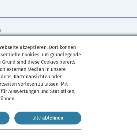
 Webseite akzeptieren. Dort können
ssentielle Cookies
, um grundlegende
m Grund sind diese Cookies bereits
Zu finden in:
von externen Medien in unsere
Zimmer: O.12
Videos, Kartenansichten oder
tseiten vorlesen zu lassen. Mit
 für Auswertungen und Statistiken,
können.
alle
ablehnen
ap
Kontakt