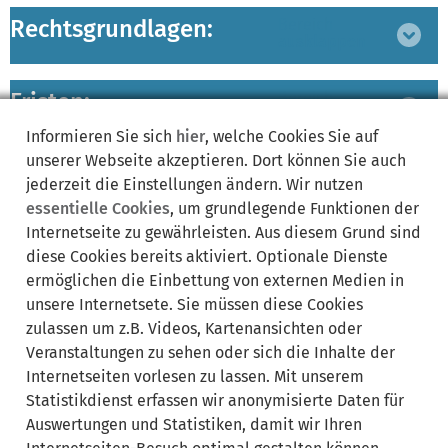
Rechtsgrundlagen:
Bereich
ausklappen
Fristen:
Bereich
ausklappen
Informieren Sie sich
hier
, welche Cookies Sie auf
unserer Webseite akzeptieren. Dort können Sie auch
Verwandte Leistungen:
Bereich
jederzeit die Einstellungen ändern. Wir nutzen
ausklappen
essentielle Cookies
, um grundlegende Funktionen der
Internetseite zu gewährleisten. Aus diesem Grund sind
zuständige Ämter/
diese Cookies bereits aktiviert. Optionale Dienste
Bereich
Sachgebiete:
ausklappen
ermöglichen die Einbettung von externen Medien in
unsere Internetsete. Sie müssen diese Cookies
zulassen um z.B. Videos, Kartenansichten oder
Lebenslagen:
Bereich
Veranstaltungen zu sehen oder sich die Inhalte der
ausklappen
Internetseiten vorlesen zu lassen. Mit unserem
Statistikdienst erfassen wir anonymisierte Daten für
Auswertungen und Statistiken, damit wir Ihren