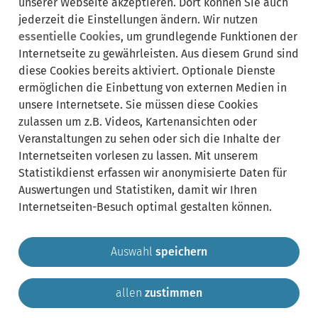
unserer Webseite akzeptieren. Dort können Sie auch
Verwandte Leistungen:
Bereich
jederzeit die Einstellungen ändern. Wir nutzen
ausklappen
essentielle Cookies
, um grundlegende Funktionen der
Internetseite zu gewährleisten. Aus diesem Grund sind
zuständige Ämter/
diese Cookies bereits aktiviert. Optionale Dienste
Bereich
Sachgebiete:
ausklappen
ermöglichen die Einbettung von externen Medien in
unsere Internetsete. Sie müssen diese Cookies
zulassen um z.B. Videos, Kartenansichten oder
Lebenslagen:
Bereich
Veranstaltungen zu sehen oder sich die Inhalte der
ausklappen
Internetseiten vorlesen zu lassen. Mit unserem
Statistikdienst erfassen wir anonymisierte Daten für
Auswertungen und Statistiken, damit wir Ihren
Internetseiten-Besuch optimal gestalten können.
Auswahl
speichern
allen
zustimmen
Gemeinde Krailling
Impressum
Datenschutz
Sitemap
Kontakt