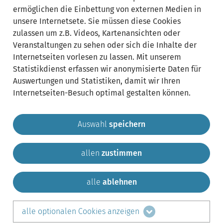
Sachgebiete:
ausklappen
ermöglichen die Einbettung von externen Medien in
unsere Internetsete. Sie müssen diese Cookies
zulassen um z.B. Videos, Kartenansichten oder
Lebenslagen:
Bereich
Veranstaltungen zu sehen oder sich die Inhalte der
ausklappen
Internetseiten vorlesen zu lassen. Mit unserem
Statistikdienst erfassen wir anonymisierte Daten für
Auswertungen und Statistiken, damit wir Ihren
Internetseiten-Besuch optimal gestalten können.
Auswahl
speichern
allen
zustimmen
Gemeinde Krailling
Impressum
Datenschutz
Sitemap
Kontakt
alle
ablehnen
teilen auf:
alle optionalen Cookies anzeigen
Facebook
LinkedIn