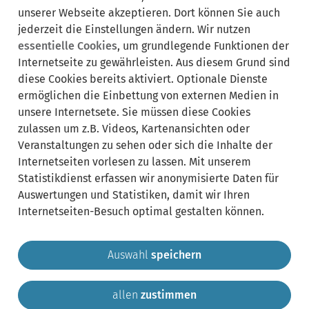
sollten.
unserer Webseite akzeptieren. Dort können Sie auch
jederzeit die Einstellungen ändern. Wir nutzen
Newsletter
essentielle Cookies
, um grundlegende Funktionen der
abonieren
Internetseite zu gewährleisten. Aus diesem Grund sind
diese Cookies bereits aktiviert. Optionale Dienste
ermöglichen die Einbettung von externen Medien in
Lebenslagen:
Bereich
unsere Internetsete. Sie müssen diese Cookies
ausklappen
zulassen um z.B. Videos, Kartenansichten oder
Veranstaltungen zu sehen oder sich die Inhalte der
zugeordnete
Internetseiten vorlesen zu lassen. Mit unserem
Bereich
Statistikdienst erfassen wir anonymisierte Daten für
Leistungen
ausklappen
Auswertungen und Statistiken, damit wir Ihren
Internetseiten-Besuch optimal gestalten können.
Auswahl
speichern
allen
zustimmen
Gemeinde Krailling
Impressum
Datenschutz