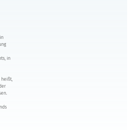
in
ung
ts, in
 heißt,
der
sen.
nds