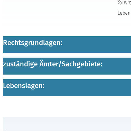
Synony
Lebens
Rechtsgrundlagen:
zuständige Ämter/
Sachgebiete:
Lebenslagen: