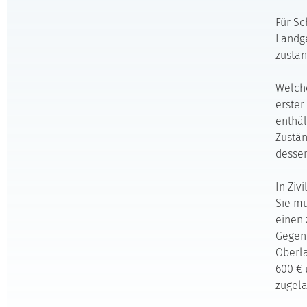
Für Sc
Landge
zustän
Welche
erster
enthäl
Zustän
dessen
In Ziv
Sie mü
einen 
Gegen 
Oberl
600 € 
zugela