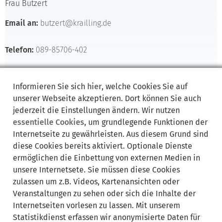
Frau Butzert
Email an:
butzert@krailling.de
Telefon:
089-85706-402
Dateien:
Informieren Sie sich
hier
, welche Cookies Sie auf
unserer Webseite akzeptieren. Dort können Sie auch
jederzeit die Einstellungen ändern. Wir nutzen
essentielle Cookies
, um grundlegende Funktionen der
Internetseite zu gewährleisten. Aus diesem Grund sind
diese Cookies bereits aktiviert. Optionale Dienste
GPS-Ralley durch Krailling
ermöglichen die Einbettung von externen Medien in
Copyright by: Gemeinde Krailling
unsere Internetsete. Sie müssen diese Cookies
zulassen um z.B. Videos, Kartenansichten oder
alle Beiträge
Veranstaltungen zu sehen oder sich die Inhalte der
Pressemitteilungen
Internetseiten vorlesen zu lassen. Mit unserem
Statistikdienst erfassen wir anonymisierte Daten für