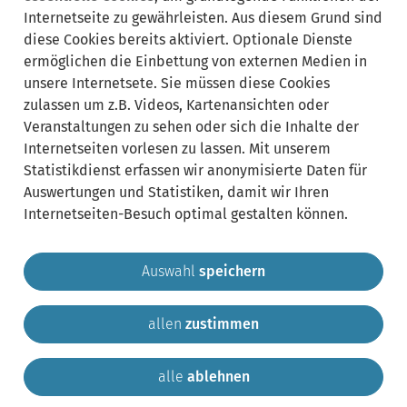
Internetseite zu gewährleisten. Aus diesem Grund sind
diese Cookies bereits aktiviert. Optionale Dienste
20250623_Stadtradeln
ermöglichen die Einbettung von externen Medien in
Copyright by: Gemeinde Krailling
unsere Internetsete. Sie müssen diese Cookies
zulassen um z.B. Videos, Kartenansichten oder
alle Beiträge
Veranstaltungen zu sehen oder sich die Inhalte der
Pressemitteilungen
Internetseiten vorlesen zu lassen. Mit unserem
Statistikdienst erfassen wir anonymisierte Daten für
Beitrag
Auswertungen und Statistiken, damit wir Ihren
melden
Internetseiten-Besuch optimal gestalten können.
Auswahl
speichern
allen
zustimmen
Gemeinde Krailling
Impressum
Datenschutz
Sitemap
Kontakt
alle
ablehnen