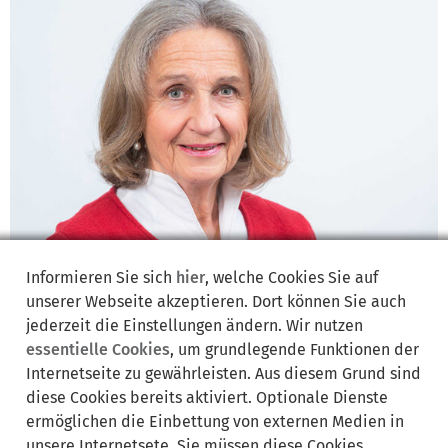
Informieren Sie sich
hier
, welche Cookies Sie auf
unserer Webseite akzeptieren. Dort können Sie auch
jederzeit die Einstellungen ändern. Wir nutzen
essentielle Cookies
, um grundlegende Funktionen der
Internetseite zu gewährleisten. Aus diesem Grund sind
diese Cookies bereits aktiviert. Optionale Dienste
Gemeinderätin Dr. Ute Richter / CSU
ermöglichen die Einbettung von externen Medien in
Bildrechte: Gemeinde Krailling
unsere Internetsete. Sie müssen diese Cookies