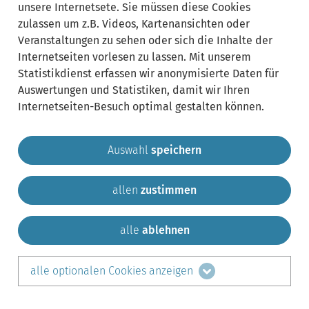
unsere Internetsete. Sie müssen diese Cookies
zulassen um z.B. Videos, Kartenansichten oder
Veranstaltungen zu sehen oder sich die Inhalte der
Internetseiten vorlesen zu lassen. Mit unserem
Statistikdienst erfassen wir anonymisierte Daten für
Auswertungen und Statistiken, damit wir Ihren
Internetseiten-Besuch optimal gestalten können.
Auswahl
speichern
allen
zustimmen
Gemeinde Krailling
Impressum
Datenschutz
Sitemap
Kontakt
alle
ablehnen
teilen auf:
alle optionalen Cookies anzeigen
Facebook
LinkedIn