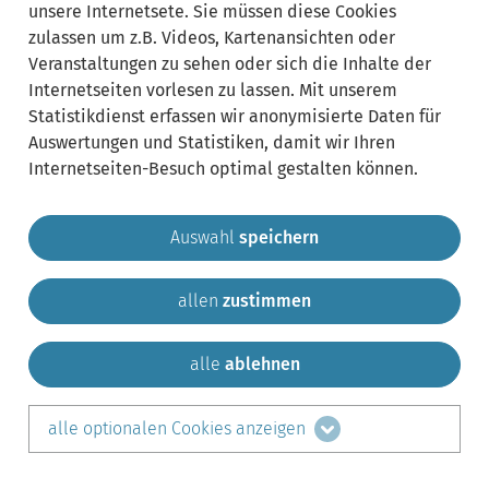
unsere Internetsete. Sie müssen diese Cookies
zulassen um z.B. Videos, Kartenansichten oder
Veranstaltungen zu sehen oder sich die Inhalte der
Internetseiten vorlesen zu lassen. Mit unserem
Statistikdienst erfassen wir anonymisierte Daten für
Auswertungen und Statistiken, damit wir Ihren
Internetseiten-Besuch optimal gestalten können.
Auswahl
speichern
allen
zustimmen
Gemeinde Krailling
Impressum
Datenschutz
Sitemap
Kontakt
alle
ablehnen
teilen auf:
alle optionalen Cookies anzeigen
Facebook
LinkedIn