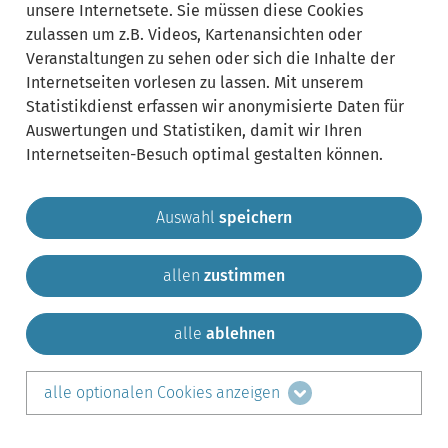
unsere Internetsete. Sie müssen diese Cookies
zulassen um z.B. Videos, Kartenansichten oder
Veranstaltungen zu sehen oder sich die Inhalte der
Internetseiten vorlesen zu lassen. Mit unserem
Statistikdienst erfassen wir anonymisierte Daten für
Auswertungen und Statistiken, damit wir Ihren
Internetseiten-Besuch optimal gestalten können.
Auswahl
speichern
allen
zustimmen
Gemeinde Krailling
Impressum
Datenschutz
Sitemap
Kontakt
alle
ablehnen
teilen auf:
alle optionalen Cookies anzeigen
Facebook
LinkedIn