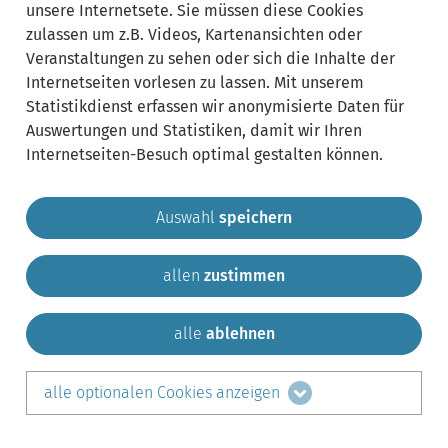
unsere Internetsete. Sie müssen diese Cookies
zulassen um z.B. Videos, Kartenansichten oder
Veranstaltungen zu sehen oder sich die Inhalte der
Internetseiten vorlesen zu lassen. Mit unserem
Statistikdienst erfassen wir anonymisierte Daten für
Auswertungen und Statistiken, damit wir Ihren
Internetseiten-Besuch optimal gestalten können.
Auswahl
speichern
allen
zustimmen
Gemeinde Krailling
Impressum
Datenschutz
Sitemap
Kontakt
alle
ablehnen
teilen auf:
alle optionalen Cookies anzeigen
Facebook
LinkedIn