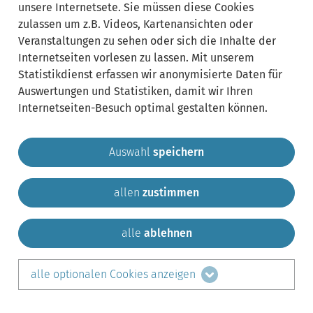
unsere Internetsete. Sie müssen diese Cookies
zulassen um z.B. Videos, Kartenansichten oder
Veranstaltungen zu sehen oder sich die Inhalte der
Internetseiten vorlesen zu lassen. Mit unserem
Statistikdienst erfassen wir anonymisierte Daten für
Auswertungen und Statistiken, damit wir Ihren
Internetseiten-Besuch optimal gestalten können.
Auswahl
speichern
allen
zustimmen
Gemeinde Krailling
Impressum
Datenschutz
Sitemap
Kontakt
alle
ablehnen
teilen auf:
alle optionalen Cookies anzeigen
Facebook
LinkedIn