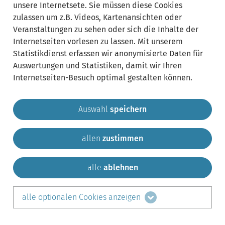
unsere Internetsete. Sie müssen diese Cookies
zulassen um z.B. Videos, Kartenansichten oder
Veranstaltungen zu sehen oder sich die Inhalte der
Internetseiten vorlesen zu lassen. Mit unserem
Statistikdienst erfassen wir anonymisierte Daten für
Auswertungen und Statistiken, damit wir Ihren
Internetseiten-Besuch optimal gestalten können.
Auswahl
speichern
allen
zustimmen
Gemeinde Krailling
Impressum
Datenschutz
Sitemap
Kontakt
alle
ablehnen
teilen auf:
alle optionalen Cookies anzeigen
Facebook
LinkedIn