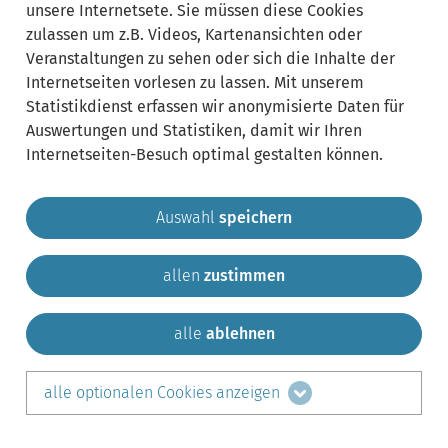
unsere Internetsete. Sie müssen diese Cookies
zulassen um z.B. Videos, Kartenansichten oder
Veranstaltungen zu sehen oder sich die Inhalte der
Internetseiten vorlesen zu lassen. Mit unserem
Statistikdienst erfassen wir anonymisierte Daten für
Auswertungen und Statistiken, damit wir Ihren
Internetseiten-Besuch optimal gestalten können.
Auswahl
speichern
allen
zustimmen
Gemeinde Krailling
Impressum
Datenschutz
Sitemap
Kontakt
alle
ablehnen
teilen auf:
alle optionalen Cookies anzeigen
Facebook
LinkedIn