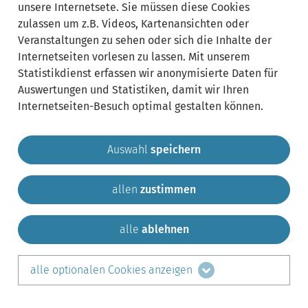
unsere Internetsete. Sie müssen diese Cookies
zulassen um z.B. Videos, Kartenansichten oder
Veranstaltungen zu sehen oder sich die Inhalte der
Internetseiten vorlesen zu lassen. Mit unserem
Statistikdienst erfassen wir anonymisierte Daten für
Auswertungen und Statistiken, damit wir Ihren
Internetseiten-Besuch optimal gestalten können.
Auswahl
speichern
allen
zustimmen
Gemeinde Krailling
Impressum
Datenschutz
Sitemap
Kontakt
alle
ablehnen
teilen auf:
alle optionalen Cookies anzeigen
Facebook
LinkedIn