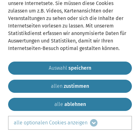
unsere Internetsete. Sie müssen diese Cookies
zulassen um z.B. Videos, Kartenansichten oder
Veranstaltungen zu sehen oder sich die Inhalte der
Internetseiten vorlesen zu lassen. Mit unserem
Statistikdienst erfassen wir anonymisierte Daten für
Auswertungen und Statistiken, damit wir Ihren
Internetseiten-Besuch optimal gestalten können.
Auswahl
speichern
allen
zustimmen
Gemeinde Krailling
Impressum
Datenschutz
Sitemap
Kontakt
alle
ablehnen
teilen auf:
alle optionalen Cookies anzeigen
Facebook
LinkedIn