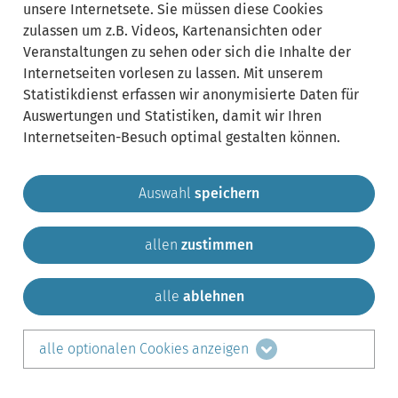
unsere Internetsete. Sie müssen diese Cookies
zulassen um z.B. Videos, Kartenansichten oder
Veranstaltungen zu sehen oder sich die Inhalte der
Internetseiten vorlesen zu lassen. Mit unserem
Statistikdienst erfassen wir anonymisierte Daten für
Auswertungen und Statistiken, damit wir Ihren
Internetseiten-Besuch optimal gestalten können.
Auswahl
speichern
allen
zustimmen
Gemeinde Krailling
Impressum
Datenschutz
Sitemap
Kontakt
alle
ablehnen
teilen auf:
alle optionalen Cookies anzeigen
Facebook
LinkedIn